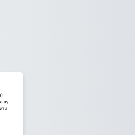
н)
вашу
вити