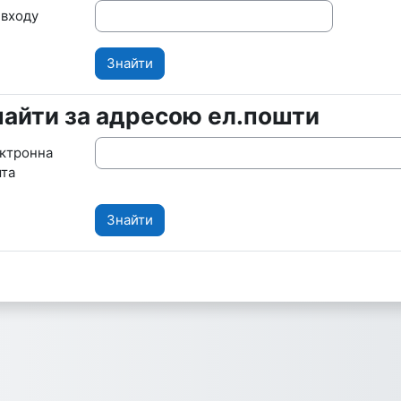
я входу
найти за адресою ел.пошти
айти за адресою ел.пошти
ктронна
та