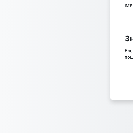
Ім’
З
Зн
Еле
пош