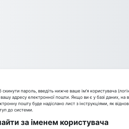
 скинути пароль, введіть нижче ваше ім'я користувача (логі
 вашу адресу електронної пошти. Якщо ви є у базі даних, на 
ктронну пошту буде надіслано лист з інструкціями, як відно
туп до системи.
найти за іменем користувача
айти за іменем користувача