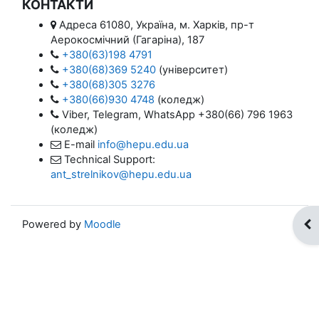
КОНТАКТИ
Адреса
61080, Україна, м. Харків, пр-т
Аерокосмічний (Гагаріна), 187
+380(63)198 4791
+380(68)369 5240
(університет)
+380(68)305 3276
+380(66)930 4748
(коледж)
Viber, Telegram, WhatsApp
+380(66) 796 1963
(коледж)
E-mail
info@hepu.edu.ua
Technical Support:
ant_strelnikov@hepu.edu.ua
Powered by
Moodle
Op