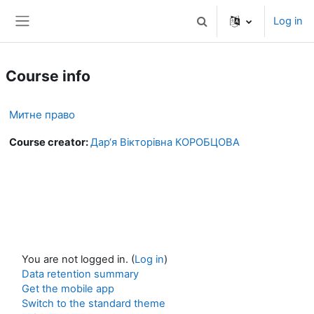
Skip to main content
Log in
Toggle search input
Side panel
Course info
Митне право
Course creator:
Дар‘я Вікторівна КОРОБЦОВА
You are not logged in. (
Log in
)
Data retention summary
Get the mobile app
Switch to the standard theme